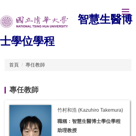
跳
到
智慧生醫博
主
要
內
士學位學程
容
區
首頁
專任教師
專任教師
竹村和浩 (Kazuhiro Takemura)
職稱：智慧生醫博士學位學程
助理教授