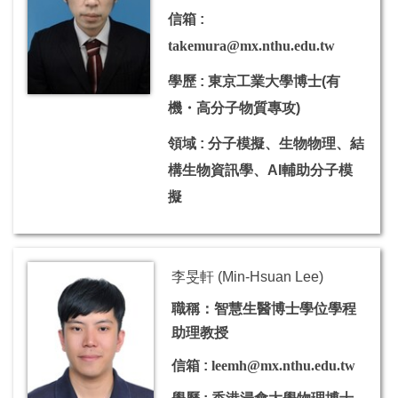
信箱 :
takemura@mx.nthu.edu.tw
學歷 : 東京工業大學博士(有
機・高分子物質專攻)
領域 : 分子模擬、生物物理、結
構生物資訊學、AI輔助分子模
擬
李旻軒 (Min-Hsuan Lee)
職稱：智慧生醫博士學位學程
助理教授
信箱 :
leemh@mx.nthu.edu.tw